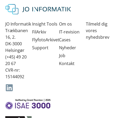
SKI-leverandør
JO Informatik
Insight Tools
Om os
Tilmeld dig
Trækbanen
vores
FilArkiv
IT-revision
16, 2.
nyhedsbrev
FlyfotoArkivet
Cases
DK-3000
Support
Nyheder
Helsingør
Job
(+45) 49 20
20 67
Kontakt
CVR-nr:
15144092