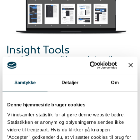
Insight Tools
Gør det nemt og sikkert at behandle
aktindsigter digitalt
En brugervenlig løsning til digital behandling af
aktindsigtsanmodninger, der gør det nemt og sikkert
Samtykke
Detaljer
Om
at finde og fjerne følsomme oplysninger i dokumenter
og udstille dem sikkert til modtageren.
Denne hjemmeside bruger cookies
Vi indsamler statistik for at gøre denne website bedre.
Statistikken er anonym og oplysningerne sendes ikke
videre til tredjepart. Hvis du klikker på knappen
Læs mere
’Accepter’, godkender du, at vi sætter cookies til brug for