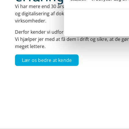
Vi har mere end 30 års erfaring med softwareudvikl
og digitalisering af dokumentarkiver i kommuner, sty
virksomheder.
Derfor kender vi udfordringerne og kan bidrage med
Vi hjælper jer med at få dem i drift og sikre, at de gø
meget lettere.
Lær os bedre at kende