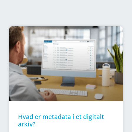
Hvad er metadata i et digitalt
arkiv?