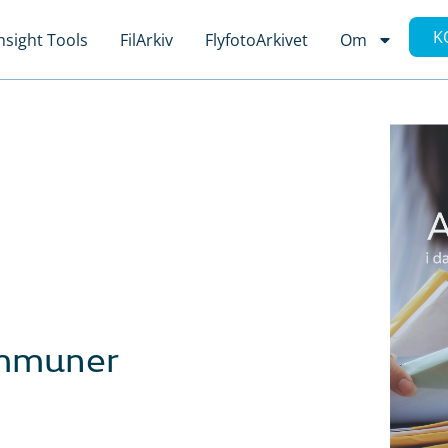
K
nsight Tools
FilArkiv
FlyfotoArkivet
Om
ommuner