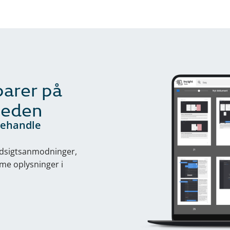
parer på
heden
 behandle
tindsigtsanmodninger,
mme oplysninger i