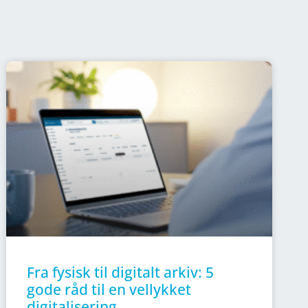
Fra fysisk til digitalt arkiv: 5
gode råd til en vellykket
digitalisering