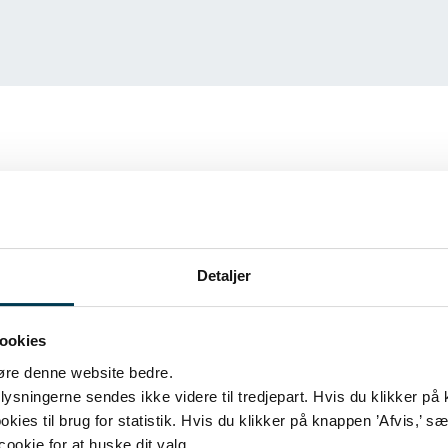
Detaljer
 nyeste
ookies
års
 gøre denne website bedre.
ysningerne sendes ikke videre til tredjepart. Hvis du klikker på
kies til brug for statistik. Hvis du klikker på knappen ’Afvis,’ sæt
 cookie for at huske dit valg.