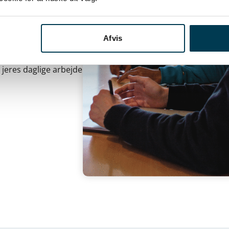
ing, OCR-behandling
relser, ministerier og
Afvis
 de bedste løsninger.
r jeres daglige arbejde