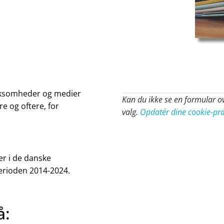
irksomheder og medier
Kan du ikke se en formular ov
re og oftere, for
valg.
Opdatér dine cookie-pr
er i de danske
erioden 2014-2024.
å: