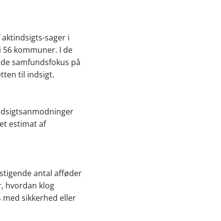
aktindsigts-sager i
i 56 kommuner. I de
ende samfundsfokus på
en til indsigt.
tindsigtsanmodninger
et estimat af
stigende antal afføder
er, hvordan klog
s med sikkerhed eller