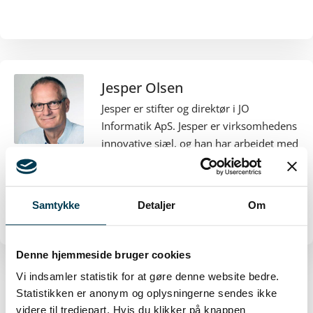
Jesper Olsen
Jesper er stifter og direktør i JO
Informatik ApS. Jesper er virksomhedens
innovative sjæl, og han har arbejdet med
softwareløsninger siden 1988. Har du et
udviklingsprojekt eller spørgsmål til
FilArkiv eller Insight Tools, så kontakt
Samtykke
Detaljer
Om
Jesper på telefon 4920 2067.
Denne hjemmeside bruger cookies
Vi indsamler statistik for at gøre denne website bedre.
Statistikken er anonym og oplysningerne sendes ikke
FORRIGE
NÆSTE
videre til tredjepart. Hvis du klikker på knappen