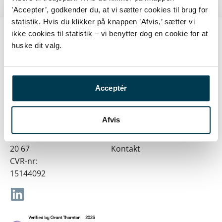
Roskilde får ny byggesagsportal
FilArkiv Arkiveringsversion til Rigsarkivet
’Accepter’, godkender du, at vi sætter cookies til brug for
statistik. Hvis du klikker på knappen ’Afvis,’ sætter vi
ikke cookies til statistik – vi benytter dog en cookie for at
huske dit valg.
SKI-leverandør
JO Informatik
Insight Tools
Om os
Tilmeld dig
Trækbanen
vores
FilArkiv
IT-revision
Acceptér
16, 2.
nyhedsbrev
FlyfotoArkivet
Cases
DK-3000
Support
Nyheder
Afvis
Helsingør
Job
(+45) 49 20
20 67
Kontakt
CVR-nr:
15144092