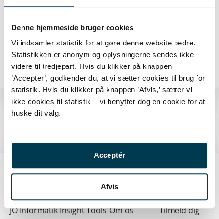
Informatik ApS. Jesper er virksomhedens
innovative sjæl, og han har arbejdet med
Denne hjemmeside bruger cookies
softwareløsninger siden 1988. Har du et
udviklingsprojekt eller spørgsmål til
Vi indsamler statistik for at gøre denne website bedre.
FilArkiv eller Insight Tools, så kontakt
Statistikken er anonym og oplysningerne sendes ikke
Jesper på telefon 4920 2067.
videre til tredjepart. Hvis du klikker på knappen
’Accepter’, godkender du, at vi sætter cookies til brug for
statistik. Hvis du klikker på knappen ’Afvis,’ sætter vi
ikke cookies til statistik – vi benytter dog en cookie for at
huske dit valg.
FORRIGE
NÆSTE
DAWA Replication for SQL Server
Vi arbejder med maskinlæring
Acceptér
Afvis
SKI-leverandør
JO Informatik
Insight Tools
Om os
Tilmeld dig