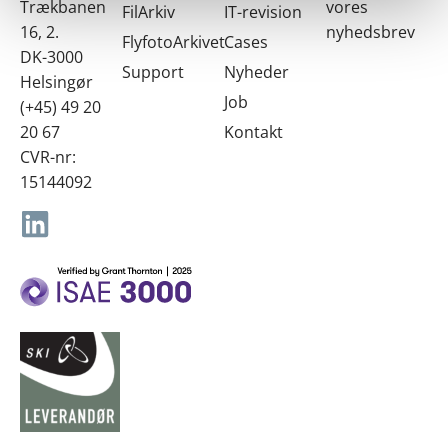
Trækbanen
vores
FilArkiv
IT-revision
16, 2.
nyhedsbrev
FlyfotoArkivet
Cases
DK-3000
Support
Nyheder
Helsingør
Job
(+45) 49 20
20 67
Kontakt
CVR-nr:
15144092