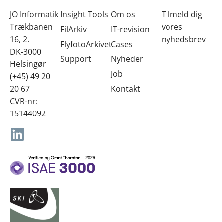
SKI-leverandør
JO Informatik
Insight Tools
Om os
Tilmeld dig
Trækbanen
vores
FilArkiv
IT-revision
16, 2.
nyhedsbrev
FlyfotoArkivet
Cases
DK-3000
Support
Nyheder
Helsingør
Job
(+45) 49 20
20 67
Kontakt
CVR-nr:
15144092