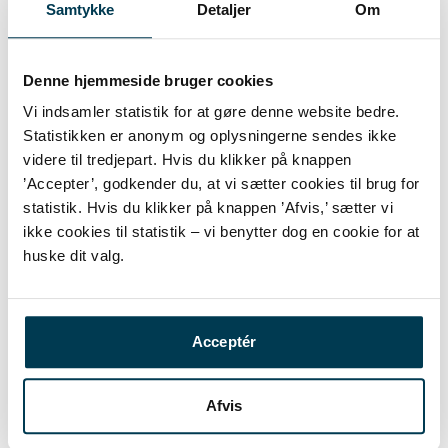
FilArkiv og Insight Tools
Samtykke
Detaljer
Om
Brugerne af løsningerne FilArkiv og Insight Tools kan
se frem til at tage nye AI-værktøjer i brug inden
Denne hjemmeside bruger cookies
længe.
Vi indsamler statistik for at gøre denne website bedre.
Statistikken er anonym og oplysningerne sendes ikke
“De nye værktøjer vil markant forbedre brugernes
videre til tredjepart. Hvis du klikker på knappen
oplevelse af løsningerne, og hvor hurtigt de kan behandle
’Accepter’, godkender du, at vi sætter cookies til brug for
dokumenter i forbindelse med bygge- og aktindsigtssager,”
statistik. Hvis du klikker på knappen ’Afvis,’ sætter vi
siger Jesper Olsen, og understreger igen sikkerheden:
ikke cookies til statistik – vi benytter dog en cookie for at
“Data til og fra FilArkiv og Insight Tools til AI-serveren
huske dit valg.
sendes krypteret mellem servere og disse data vil aldrig
forlade vores interne netværk i driftsmiljøet.”
Acceptér
De nye funktioner vil bl.a. forbedre OCR-behandling,
søgninger og identifikation af dubletter. Samlet set er
det værktøjer, der forventes at kunne spare
Afvis
brugernes tid i sagsbehandlingen samt levere en
stærkere brugeroplevelse.