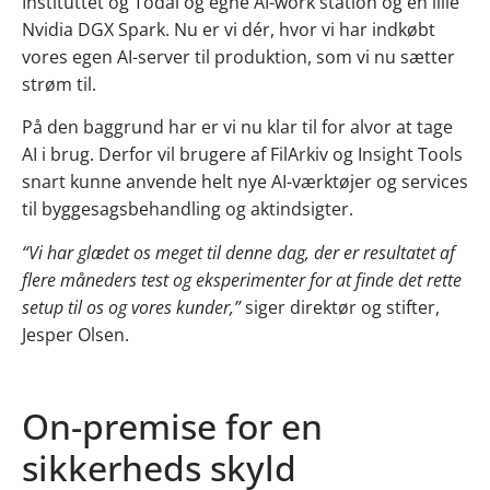
Instituttet og Todai og egne AI-work station og en lille
Nvidia DGX Spark. Nu er vi dér, hvor vi har indkøbt
vores egen AI-server til produktion, som vi nu sætter
strøm til.
På den baggrund har er vi nu klar til for alvor at tage
AI i brug. Derfor vil brugere af FilArkiv og Insight Tools
snart kunne anvende helt nye AI-værktøjer og services
til byggesagsbehandling og aktindsigter.
“Vi har glædet os meget til denne dag, der er resultatet af
flere måneders test og eksperimenter for at finde det rette
setup til os og vores kunder,”
siger direktør og stifter,
Jesper Olsen.
On-premise for en
sikkerheds skyld